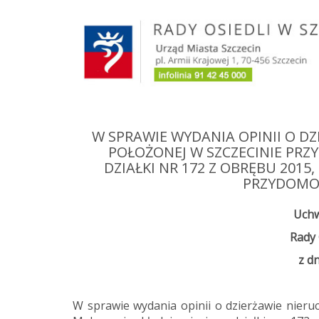
Przejdź
do
treści
W SPRAWIE WYDANIA OPINII O 
POŁOŻONEJ W SZCZECINIE PRZY
DZIAŁKI NR 172 Z OBRĘBU 2015
PRZYDOMO
Uchw
Rady 
z dn
W sprawie wydania opinii o dzierżawie nieru