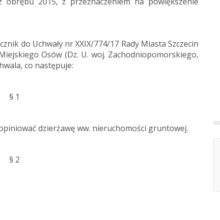
2 z obrębu 2015, z przeznaczeniem na powiększenie
ącznik do Uchwały nr XXIX/774/17 Rady Miasta Szczecin
a Miejskiego Osów (Dz. U. woj. Zachodniopomorskiego,
hwala, co następuje:
§ 1
opiniować dzierżawę ww. nieruchomości gruntowej.
§ 2