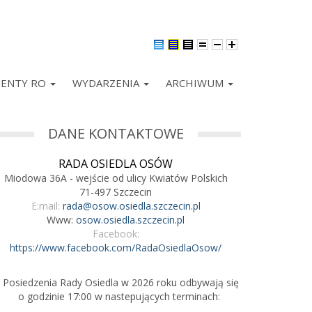
ENTY RO
WYDARZENIA
ARCHIWUM
DANE KONTAKTOWE
RADA OSIEDLA OSÓW
Miodowa 36A - wejście od ulicy Kwiatów Polskich
71-497 Szczecin
E:mail:
rada@osow.osiedla.szczecin.pl
Www:
osow.osiedla.szczecin.pl
Facebook:
https://www.facebook.com/RadaOsiedlaOsow/
Posiedzenia Rady Osiedla w 2026 roku odbywają się
o godzinie 17:00 w nastepujących terminach: